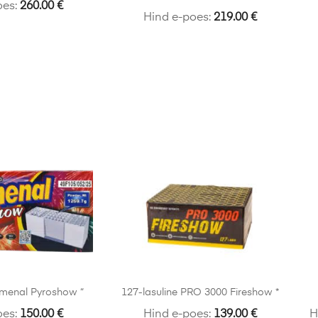
oes:
260.00
€
Hind e-poes:
219.00
€
omenal Pyroshow “
127-lasuline PRO 3000 Fireshow *
oes:
150.00
€
Hind e-poes:
139.00
€
H