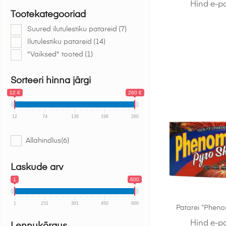
Hind e-p
Tootekategooriad
Suured ilutulestiku patareid
(7)
Ilutulestiku patareid
(14)
"Vaiksed" tooted
(1)
Sorteeri hinna järgi
12 €
260 €
12
74
136
198
260
Allahindlus
(6)
Laskude arv
1
600
1
151
301
450
600
Patarei “Phen
Hind e-p