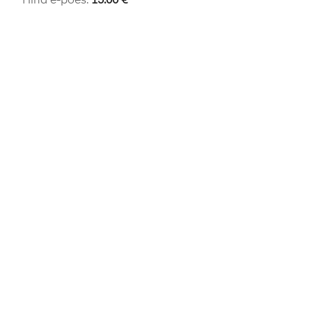
Hind e-poes:
15.00
€