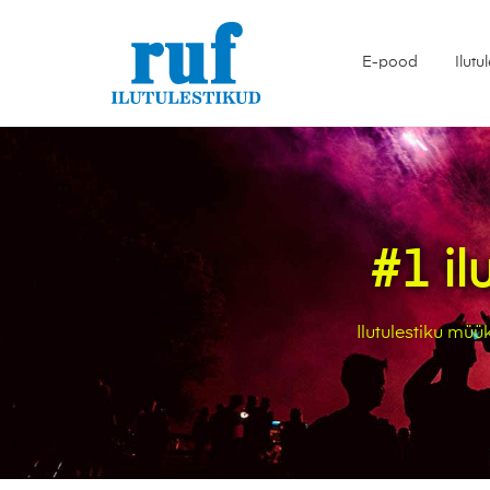
E-pood
Ilutu
#1 il
Ilutulestiku müük