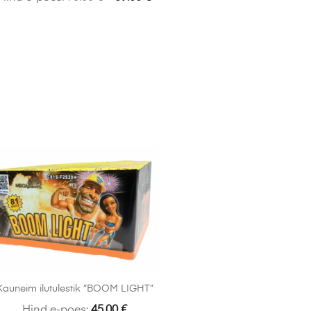
Kauneim ilutulestik “BOOM LIGHT”
Hind e-poes:
45.00
€