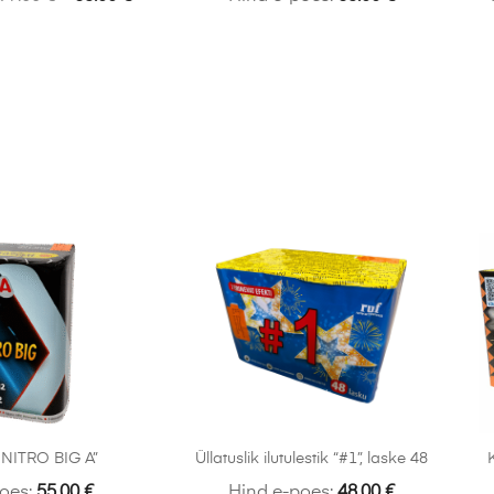
X NITRO BIG A”
Üllatuslik ilutulestik “#1”, laske 48
oes:
55.00
€
Hind e-poes:
48.00
€