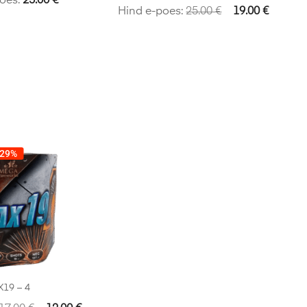
oes:
25.00
€
Hind e-poes:
25.00
€
19.00
€
-29%
19 – 4