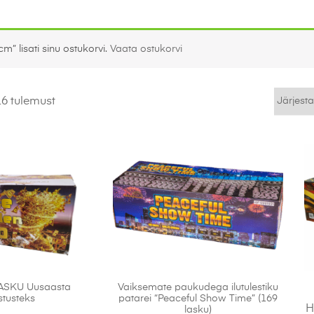
” lisati sinu ostukorvi.
Vaata ostukorvi
6 tulemust
ASKU Uusaasta
Vaiksemate paukudega ilutulestiku
stusteks
patarei “Peaceful Show Time” (169
H
lasku)