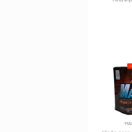
Hind e-p
MAX