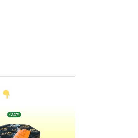
!
-24%