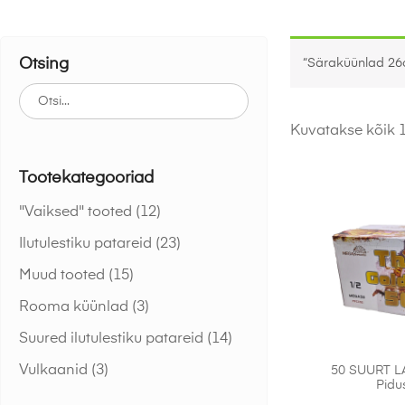
Otsing
“Säraküünlad 26cm
Kuvatakse kõik 1
Tootekategooriad
"Vaiksed" tooted
(12)
Ilutulestiku patareid
(23)
Muud tooted
(15)
Rooma küünlad
(3)
Suured ilutulestiku patareid
(14)
Vulkaanid
(3)
50 SUURT L
Pidu