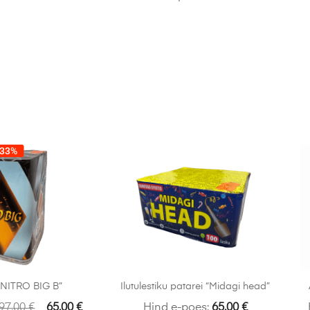
-33%
X NITRO BIG B”
Ilutulestiku patarei “Midagi head”
97.00
€
65.00
€
Hind e-poes:
65.00
€