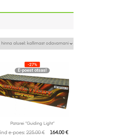
-27%
E-poest otsas!
Patarei “Guiding Light”
ind e-poes:
225.00
€
164.00
€