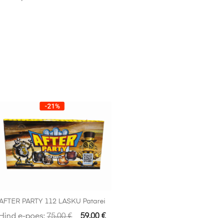
-21%
AFTER PARTY 112 LASKU Patarei
Hind e-poes:
75.00
€
59.00
€