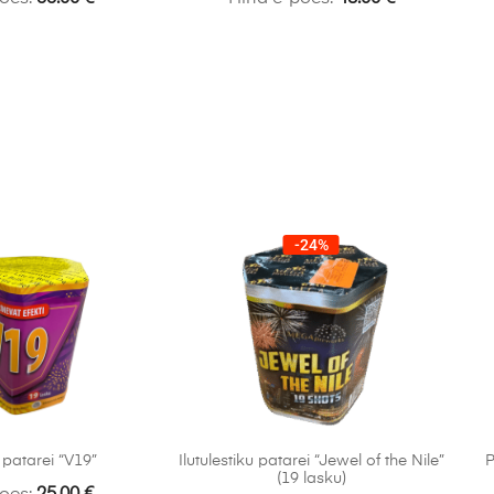
-24%
u patarei “V19”
Ilutulestiku patarei “Jewel of the Nile”
P
(19 lasku)