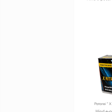
Patarei ” 
Hind e-p