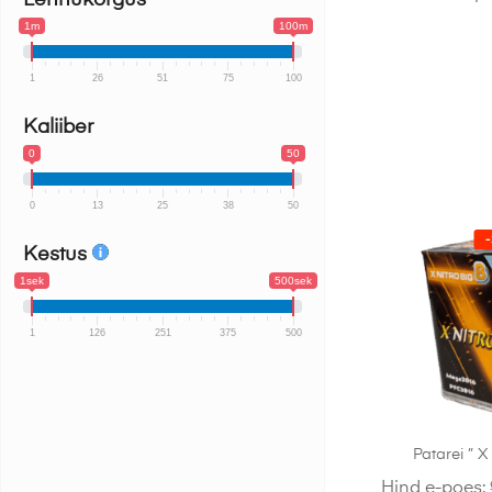
Lennukõrgus
1m
100m
1
26
51
75
100
Kaliiber
0
50
0
13
25
38
50
Kestus
1sek
500sek
1
126
251
375
500
Patarei ” 
Hind e-poes: