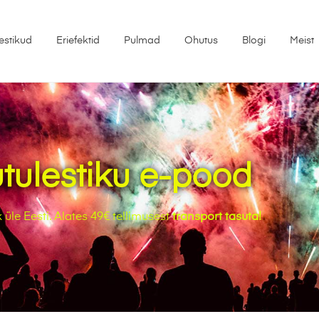
lestikud
Eriefektid
Pulmad
Ohutus
Blogi
Meist
utulestiku e-pood
 üle Eesti. Alates 49€ tellimusest
transport tasuta!