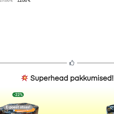
17.00
€
12.00
€
Superhead pakkumised
-22%
E-poest otsas!