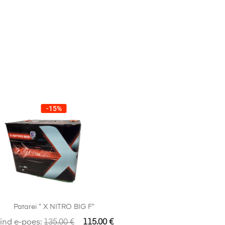
-15%
Patarei ” X NITRO BIG F”
ind e-poes:
135.00
€
115.00
€