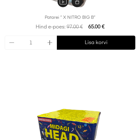
Patarei ” X NITRO BIG B”
Hind e-poes:
97.00
€
65.00
€
Lisa korvi