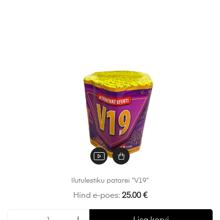
Ilutulestiku patarei “V19”
Hind e-poes:
25.00
€