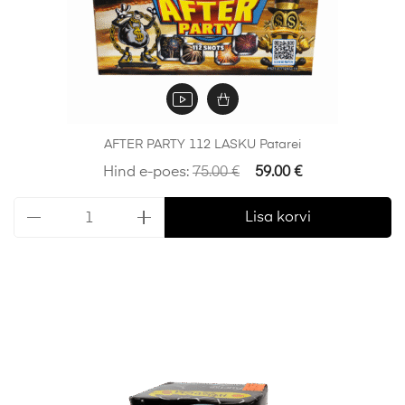
AFTER PARTY 112 LASKU Patarei
Hind e-poes:
75.00
€
59.00
€
Lisa korvi