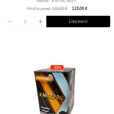
Patarei ” X NITRO BIG F”
Hind e-poes:
135.00
€
115.00
€
Lisa korvi
-33%