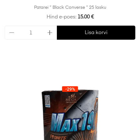
Patarei ” Black Converse ” 25 lasku
Hind e-poes:
15.00
€
Lisa korvi
-29%