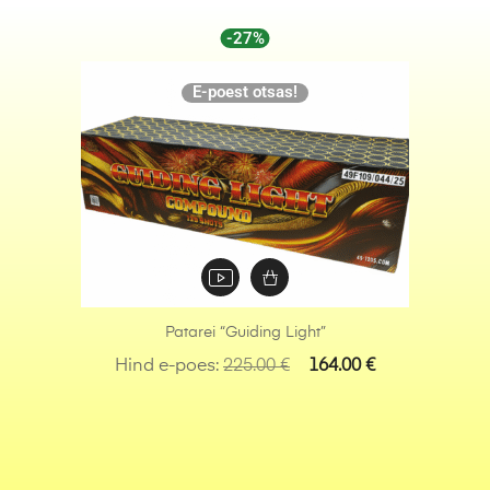
-27%
E-poest otsas!
Patarei “Guiding Light”
Hind e-poes:
225.00
€
164.00
€