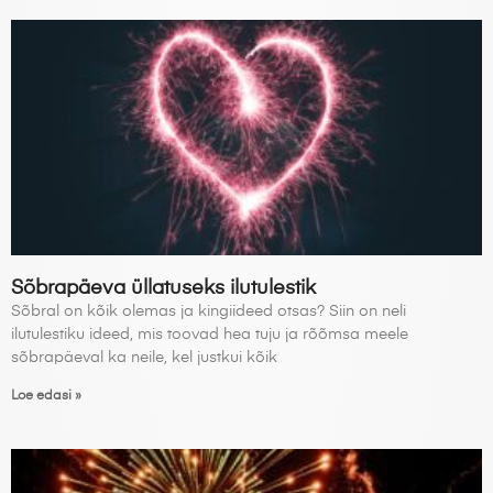
Sõbrapäeva üllatuseks ilutulestik
Sõbral on kõik olemas ja kingiideed otsas? Siin on neli
ilutulestiku ideed, mis toovad hea tuju ja rõõmsa meele
sõbrapäeval ka neile, kel justkui kõik
Loe edasi »