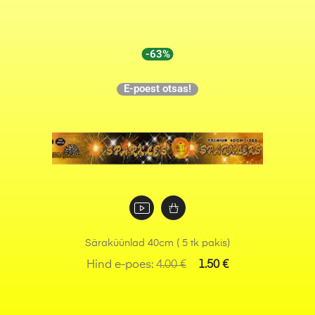
-63%
E-poest otsas!
Säraküünlad 40cm ( 5 tk pakis)
Hind e-poes:
4.00
€
1.50
€