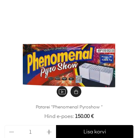
Patarei “Phenomenal Pyroshow “
Hind e-poes:
150.00
€
Lisa korvi