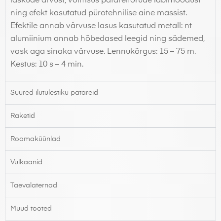
laskude arvust, võimsus patareitorude läbimõõdust
ning efekt kasutatud pürotehnilise aine massist.
Efektile annab värvuse lasus kasutatud metall: nt
alumiinium annab hõbedased leegid ning sädemed,
vask aga sinaka värvuse. Lennukõrgus: 15 – 75 m.
Kestus: 10 s – 4 min.
Suured ilutulestiku patareid
Raketid
Roomaküünlad
Vulkaanid
Taevalaternad
Muud tooted