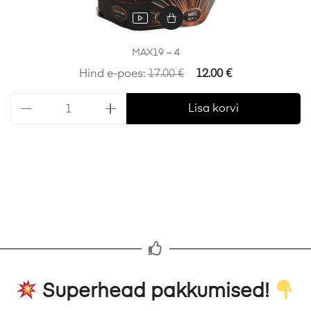
MAX19 – 4
Hind e-poes:
17.00
€
12.00
€
Lisa korvi
Superhead pakkumised!