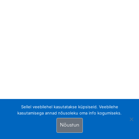
Sellel veebilehel kasutatakse küpsiseid. Veebilehe
kasutamisega annad nõusoleku oma info kogumiseks.
Nõustun