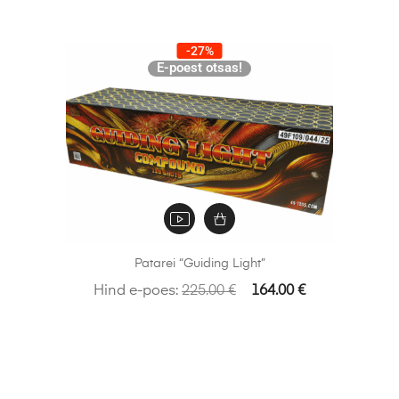
-27%
E-poest otsas!
Patarei “Guiding Light”
Hind e-poes:
225.00
€
164.00
€