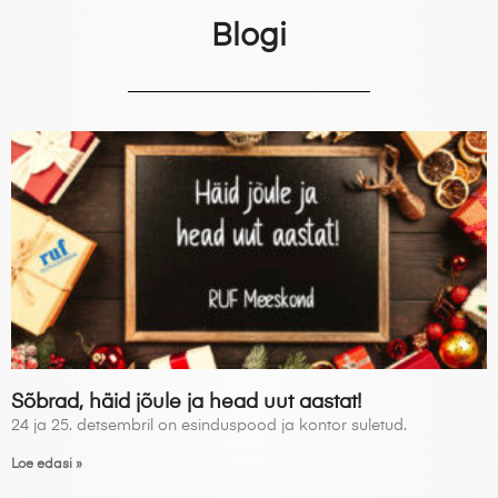
Blogi
Sõbrad, häid jõule ja head uut aastat!
24 ja 25. detsembril on esinduspood ja kontor suletud.
Loe edasi »