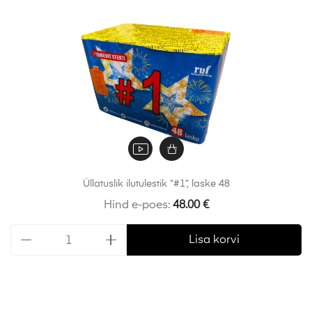
Üllatuslik ilutulestik “#1”, laske 48
Hind e-poes:
48.00
€
Lisa korvi