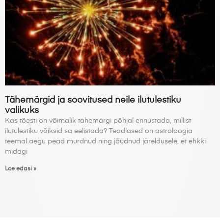
Tähemärgid ja soovitused neile ilutulestiku
valikuks
Kas tõesti on võimalik tähemärgi põhjal ennustada, millist
ilutulestiku võiksid sa eelistada? Teadlased on astroloogia
teemal aegu pead murdnud ning jõudnud järeldusele, et ehkki
midagi
Loe edasi »