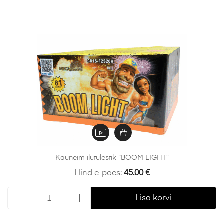
Kauneim ilutulestik “BOOM LIGHT”
Hind e-poes:
45.00
€
Lisa korvi