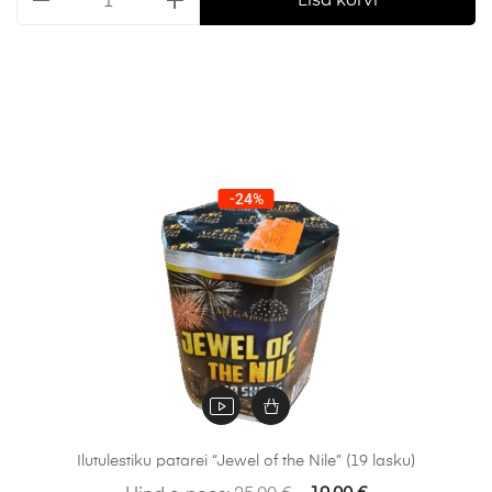
Lisa korvi
-24%
Ilutulestiku patarei “Jewel of the Nile” (19 lasku)