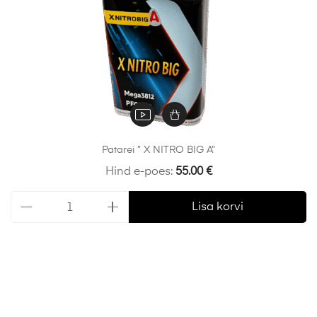
Patarei ” X NITRO BIG A”
Hind e-poes:
55.00
€
Lisa korvi