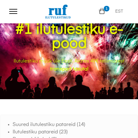
1
EST
#1 ilutulestiku e-
pood
Ilutulestiku müük üle Eesti. Alates 49€ tellimusest
transport tasuta!
Suured ilutulestiku patareid
(14)
Ilutulestiku patareid
(23)