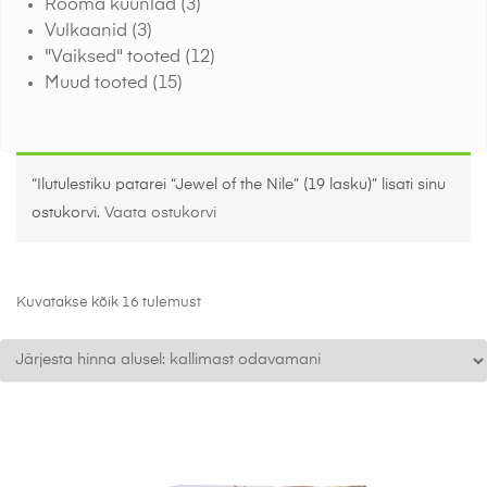
Rooma küünlad
(3)
Vulkaanid
(3)
"Vaiksed" tooted
(12)
Muud tooted
(15)
“Ilutulestiku patarei “Jewel of the Nile” (19 lasku)” lisati sinu
ostukorvi.
Vaata ostukorvi
Kuvatakse kõik 16 tulemust