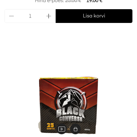
Hind e-poes:
25.00
€
19.00
€
Lisa korvi