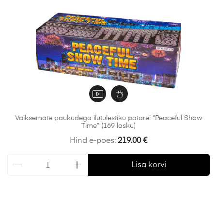
Vaiksemate paukudega ilutulestiku patarei “Peaceful Show
Time” (169 lasku)
Hind e-poes:
219.00
€
Lisa korvi