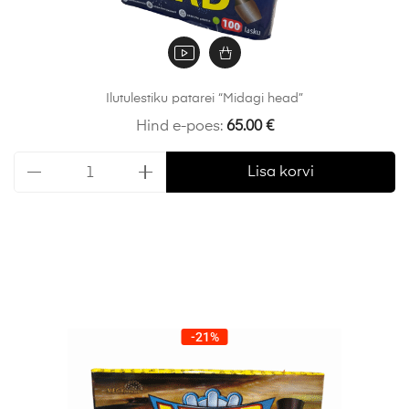
Ilutulestiku patarei “Midagi head”
Hind e-poes:
65.00
€
Lisa korvi
-21%