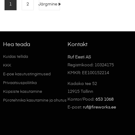
1
2
Järgmine
Hea teada
Kontakt
Kuidas tellida
Ruf Eesti AS
Registrikood: 10324175
KKK
KMKR: EE100152214
E-poe kasutustingimused
Privaatsuspoliitika
Kadaka tee 52
12915 Tallinn
Küpsiste kasutamine
Kontor/Pood:
653 1068
Pürotehnika kasutamine ja ohutus
E-post:
ruf@fireworks.ee