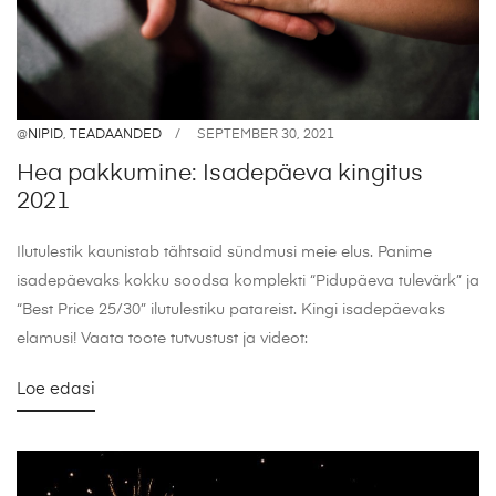
@
NIPID
,
TEADAANDED
SEPTEMBER 30, 2021
Hea pakkumine: Isadepäeva kingitus
2021
Ilutulestik kaunistab tähtsaid sündmusi meie elus. Panime
isadepäevaks kokku soodsa komplekti “Pidupäeva tulevärk” ja
“Best Price 25/30” ilutulestiku patareist. Kingi isadepäevaks
elamusi! Vaata toote tutvustust ja videot:
Loe edasi