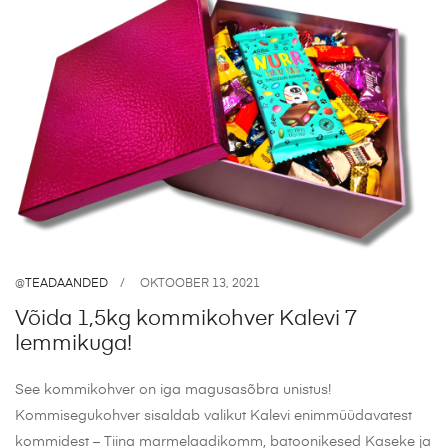
@
TEADAANDED
OKTOOBER 13, 2021
Võida 1,5kg kommikohver Kalevi 7
lemmikuga!
See kommikohver on iga magusasõbra unistus!
Kommisegukohver sisaldab valikut Kalevi enimmüüdavatest
kommidest – Tiina marmelaadikomm, batoonikesed Kaseke ja