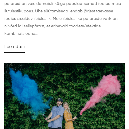
patareid on vaieldamatult kõige populaarsemad tooted meie
ilutulestikupoes. Ühe süütamisega lendab järjest taevasse
tootes sisalduv ilutulestik. Meie ilutulestiku patareide valik on
niivõrd lai sellepärast, et erinevaid toodete/efektide
kombinatsioone…
Loe edasi