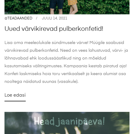
@
TEADAANDED
JUULI 14, 2021
Uued värvikirevad pulberkonfetid!
Lisa oma meeleolukale sündmusele värve! Müügile saabusid
värvikirevad pulberkonfetid. Need on vees lahustuvad, värvi- ja
lõhnavabad ehk loodussäästlikud ning on mõeldud
kasutamiseks välitingimustes. Kampaania kestab piiratud aja!
Konfeti laskmiseks hoia toru vertikaalselt ja keera alumist osa
nooltega näidatud suunas (vasakule).
Loe edasi