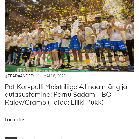
@
TEADAANDED
MAI 18, 2021
Paf Korvpalli Meistriliiga 4.finaalmäng ja
autasustamine: Pärnu Sadam – BC
Kalev/Cramo (Fotod: Eiliki Pukk)
Loe edasi