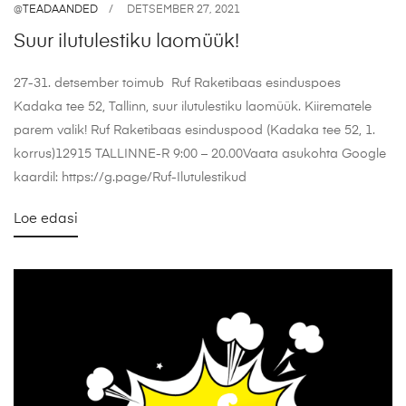
@
TEADAANDED
DETSEMBER 27, 2021
Suur ilutulestiku laomüük!
27-31. detsember toimub Ruf Raketibaas esinduspoes
Kadaka tee 52, Tallinn, suur ilutulestiku laomüük. Kiirematele
parem valik! Ruf Raketibaas esinduspood (Kadaka tee 52, 1.
korrus)12915 TALLINNE-R 9:00 – 20.00Vaata asukohta Google
kaardil: https://g.page/Ruf-Ilutulestikud
Loe edasi