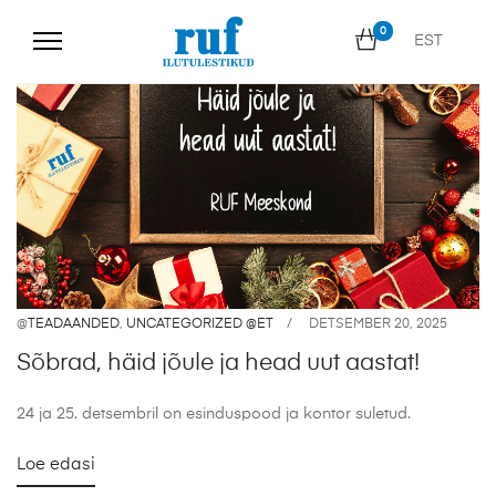
0
EST
@
TEADAANDED
,
UNCATEGORIZED @ET
DETSEMBER 20, 2025
Sõbrad, häid jõule ja head uut aastat!
24 ja 25. detsembril on esinduspood ja kontor suletud.
Loe edasi