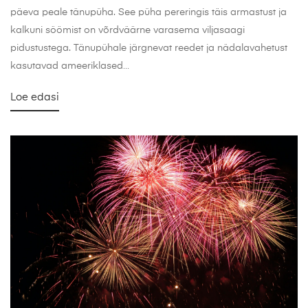
päeva peale tänupüha. See püha pereringis täis armastust ja
kalkuni söömist on võrdväärne varasema viljasaagi
pidustustega. Tänupühale järgnevat reedet ja nädalavahetust
kasutavad ameeriklased…
Loe edasi