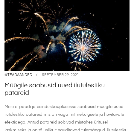
@
TEADAANDED
SEPTEMBER 29, 2021
Müügile saabusid uued ilutulestiku
patareid
Meie e-poodi ja esinduskauplusesse saabusid müügile uued
ilutulestiku patareid mis on väga mitmekülgsete ja huvitavate
efektidega. Antud patareid sobivad mistahes üritusel
laskmiseks ja on täiuslikult nauditavad tulemängud. Ilutulestiku