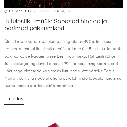
@
TEADAANDED
OKTOOBER 14, 2021
Ilutulestiku müük: Soodsad hinnad ja
parimad pakkumised
Üle 80 toote kohe laos olemas ning alates 49€ tellimusest
transport tasuta! Ilutulestiku müük toimub üle Eesti – kuller toob
paki ka kõige kaugemasse Eestimaa nurka. Ruf Eesti AS on
ilutulestikega tegelenud alates 1992. aastast ning saame end
uhkusega nimetada vanimaks ilutulestiku ettevõtteks Eestis!
Meil on kehtiv ja nõuetekohene pürotehniliste toodete hoidmise,
pürotehniliste toodete võõrandamise…
Loe edasi