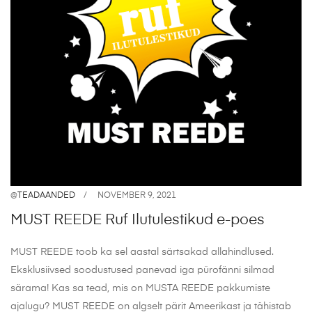
@
TEADAANDED
NOVEMBER 9, 2021
MUST REEDE Ruf Ilutulestikud e-poes
MUST REEDE toob ka sel aastal särtsakad allahindlused.
Eksklusiivsed soodustused panevad iga pürofänni silmad
särama! Kas sa tead, mis on MUSTA REEDE pakkumiste
ajalugu? MUST REEDE on algselt pärit Ameerikast ja tähistab