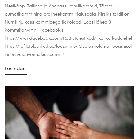
Mesikäpp, Tallinna ja Ananassi vahvlikommid, Tõmmu
pumatikomm ning pralineekomm Maiuspala. Kirsiks tordil on
Nurr kirju kass kommidega šokolaad. Loosi läheb 3
kommikohvrit nii Facebookis
https://www.facebook.com/Ruf.Ilutulestikud/ kui ka kodulehel
https://rufilutulestikud.ee/loosimine/ Osale mõlemal loosimisel,
nii on võiduvõimalus suurem!
Loe edasi