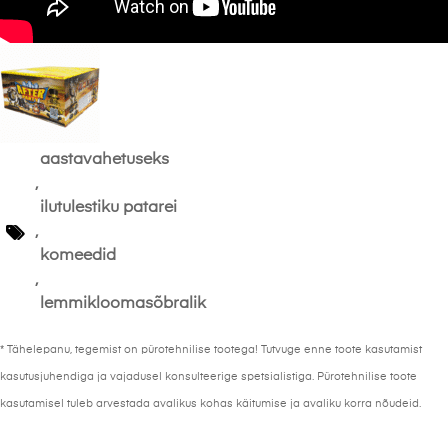
aastavahetuseks
,
ilutulestiku patarei
,
komeedid
,
lemmikloomasõbralik
* Tähelepanu, tegemist on pürotehnilise tootega! Tutvuge enne toote kasutamist
kasutusjuhendiga ja vajadusel konsulteerige spetsialistiga. Pürotehnilise toote
kasutamisel tuleb arvestada avalikus kohas käitumise ja avaliku korra nõudeid.