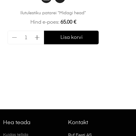
Ilutulestiku patarei “Midagi head”
Hind e-poes:
65.00
€
Lisa korvi
Hea teada
Kontakt
Kuidas tellida
Ruf Eesti AS