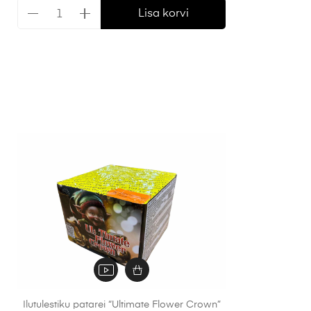
Lisa korvi
Ilutulestiku patarei “Ultimate Flower Crown”