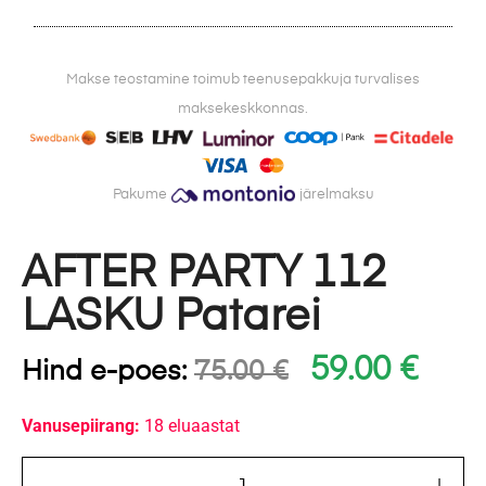
Makse teostamine toimub teenusepakkuja turvalises
maksekeskkonnas.
Pakume
järelmaksu
AFTER PARTY 112
LASKU Patarei
59.00
€
Hind e-poes:
75.00
€
Vanusepiirang:
18 eluaastat