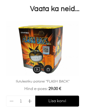
Vaata ka neid...
Ilutulestiku patarei “FLASH BACK”
Hind e-poes:
29.00
€
Lisa korvi