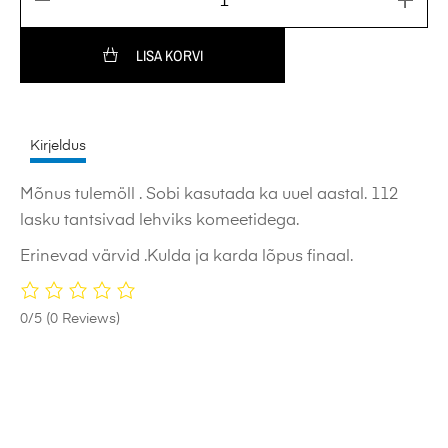
LISA KORVI
Kirjeldus
Mõnus tulemöll . Sobi kasutada ka uuel aastal. 112
lasku tantsivad lehviks komeetidega.
Erinevad värvid .Kulda ja karda lõpus finaal.
0/5
(0 Reviews)