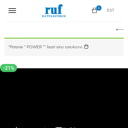
1
EST
“Patarei ” POWER “” lisati sinu ostukorvi.
-21%